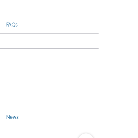
Más
FAQs
Más
News