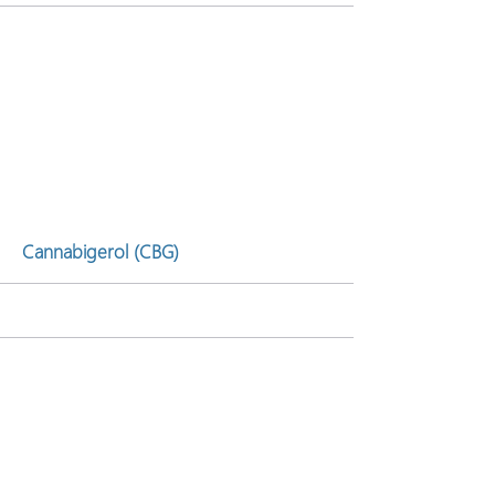
Más
Cannabigerol (CBG)